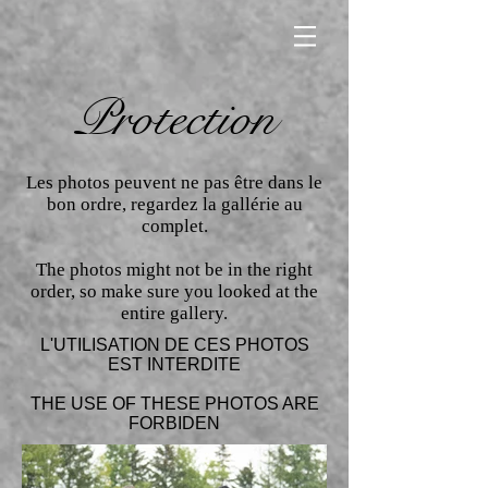
Protection
Les photos peuvent ne pas être dans le
bon ordre, regardez la gallérie au
complet.
The photos might not be in the right
order, so make sure you looked at the
entire gallery.
L'UTILISATION DE CES PHOTOS
EST INTERDITE
THE USE OF THESE PHOTOS ARE
FORBIDEN